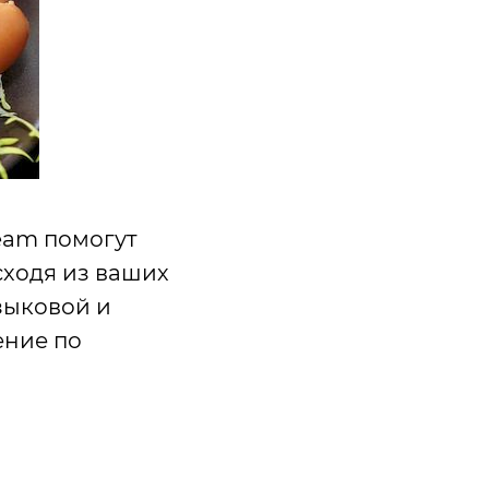
eam помогут
сходя из ваших
зыковой и
ение по