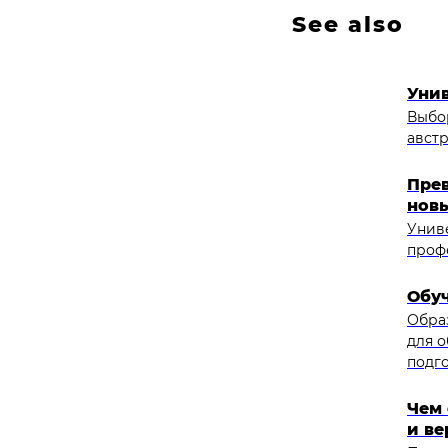
See also
Уни
Выбо
авст
Прев
нов
Униве
проф
Обуч
Образ
для о
подго
Чем 
и ве