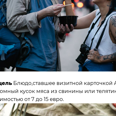
цель
Блюдо,ставшее визитной карточкой 
омный кусок мяса из свинины или теляти
мостью от 7 до 15 евро.