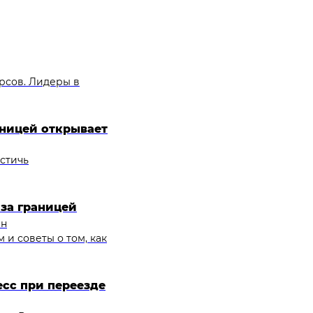
рсов. Лидеры в
аницей открывает
остичь
 за границей
ан
 и советы о том, как
есс при переезде