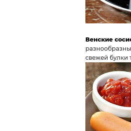
Венские соси
разнообразные
свежей булки т