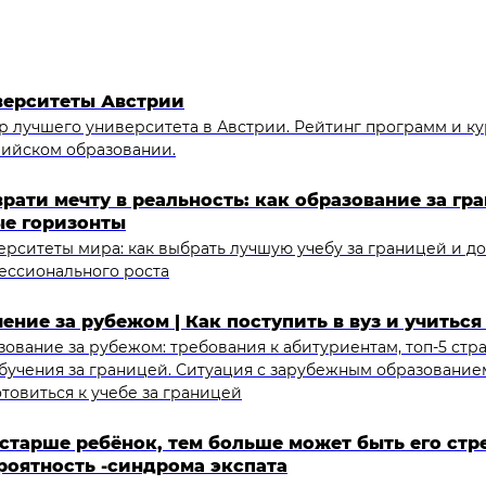
верситеты Австрии
р лучшего университета в Австрии. Рейтинг программ и ку
рийском образовании.
рати мечту в реальность: как образование за гр
ые горизонты
рситеты мира: как выбрать лучшую учебу за границей и д
ессионального роста
ение за рубежом | Как поступить в вуз и учиться
ование за рубежом: требования к абитуриентам, топ-5 стр
бучения за границей. Ситуация с зарубежным образованием
товиться к учебе за границей
старше ребёнок, тем больше может быть его стр
роятность -синдрома экспата