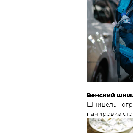
Венский шни
Шницель - огр
панировке стои