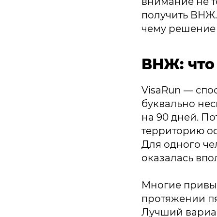
внимание не т
получить ВНЖ.
чему решение 
ВНЖ: что
VisaRun — спо
буквально неск
на 90 дней. П
территорию ос
Для одного че
оказалась впо
Многие привы
протяжении пят
Лучший вариа