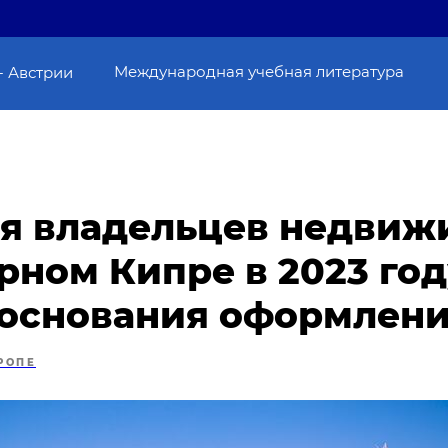
Международная учебная литература
- Австрии
я владельцев недвиж
рном Кипре в 2023 год
 основания оформлен
РОПЕ