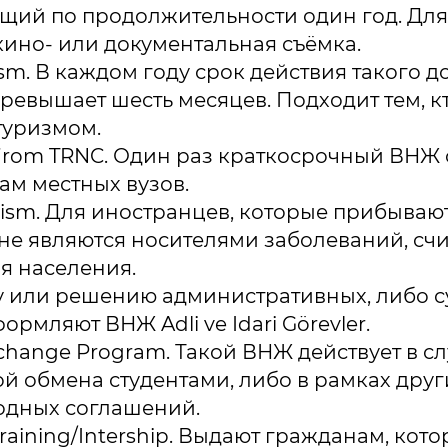
ий по продолжительности один год. Для 
кино- или документальная съёмка.
ism. В каждом году срок действия такого д
ревышает шесть месяцев. Подходит тем, к
туризмом.
 from TRNC. Один раз краткосрочный ВНЖ
ам местных вузов.
rism. Для иностранцев, которые прибывают
 не являются носителями заболеваний, с
я населения.
у или решению административных, либо 
ормляют ВНЖ Adli ve Idari Görevler.
change Program. Такой ВНЖ действует в сл
й обмена студентами, либо в рамках друг
дных соглашений.
 Training/Intership. Выдают гражданам, кот