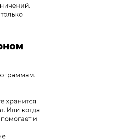
аничений.
 только
рном
рограммам.
те хранится
. Или когда
 помогает и
не