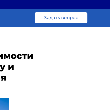
Задать вопрос
имости
у и
ия