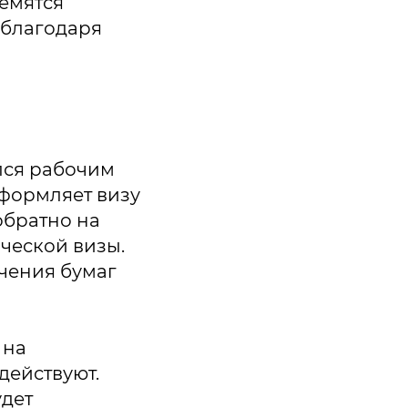
ремятся
 благодаря
лся рабочим
 оформляет визу
обратно на
ческой визы.
учения бумаг
 на
действуют.
дет