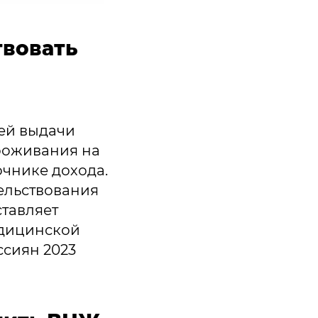
твовать
ей выдачи
роживания на
чнике дохода.
тельствования
ставляет
едицинской
ссиян 2023