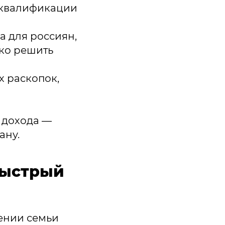
 квалификации
а для россиян,
ко решить
х раскопок,
 дохода —
ану.
быстрый
ении семьи