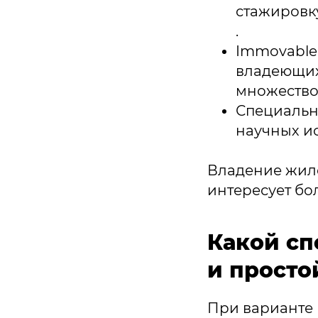
стажировк
.
Immovable 
владеющих
множество
Специально
научных и
Владение жил
интересует бо
Какой сп
и просто
При варианте