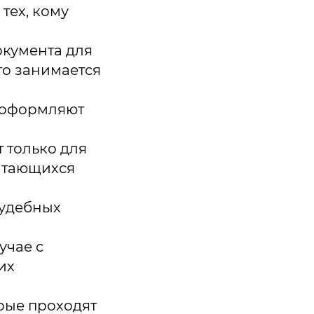
тех, кому
окумента для
то занимается
 оформляют
 только для
читающихся
судебных
учае с
их
орые проходят