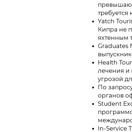
превышающ
требуется 
Yatch Tour
Кипра не п
яхтенным 
Graduates
выпускник
Health Tou
лечения и
угрозой дл
По запрос
органов оф
Student Ex
программо
междунаро
In-Service