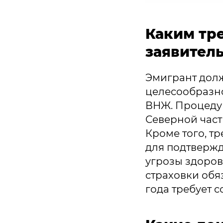
Каким тр
заявитель
Эмигрант дол
целесообразно
ВНЖ. Процедур
Северной част
Кроме того, т
для подтвержд
угрозы здоро
страховки обя
года требует 