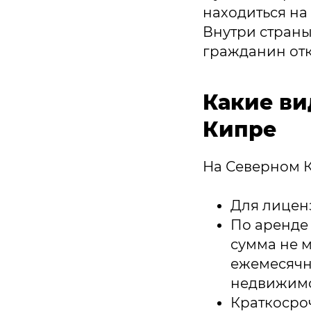
находиться на
Внутри страны
гражданин отк
Какие ви
Кипре
На Северном 
Для лицен
По аренде 
сумма не 
ежемесячна
недвижимо
Краткосро