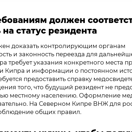
ебованиям должен соответс
 на статус резидента
жен доказать контролирующим органам
сть и законность переезда для дальнейш
а требует указания конкретного места п
и Кипра и информации о постоянном исто
ребуется предоставить справку медосвиде
ения того, что будущий резидент не пред
вью местному населению. Оформление м
зательно. На Северном Кипре ВНЖ для ро
соблюдение общих правил.